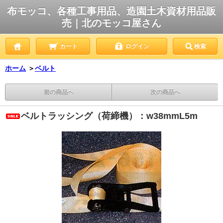
布モッコ、各種工事用品、造園土木資材用品販
売｜北のモッコ屋さん
カート
ログイン
検索
ホーム
＞
ベルト
前の商品へ
次の商品へ
ベルトラッシング（荷締機）：w38mmL5m