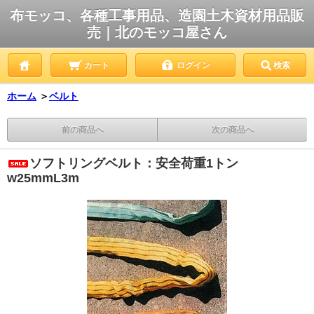
布モッコ、各種工事用品、造園土木資材用品販
売｜北のモッコ屋さん
カート
ログイン
検索
ホーム
＞
ベルト
前の商品へ
次の商品へ
ソフトリングベルト：安全荷重1トン
w25mmL3m